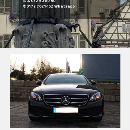
✆07032 50 80 90
✆0172 7021462 Whatsapp